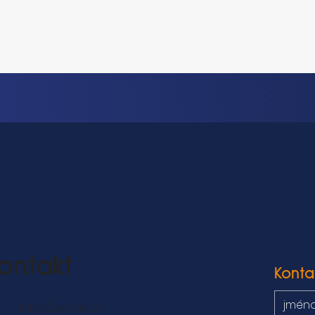
ontakt
Konta
info@servio.cz