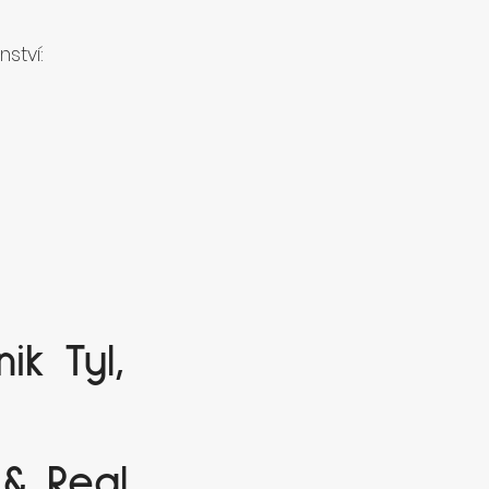
nství:
ik Tyl,
& Real