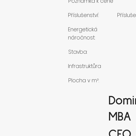
Poznámka k ceně
Příslušenství:
Přísluše
Energetická
náročnost:
Stavba:
Infrastruktůra
Plocha v m²:
Domin
MBA
CEO 