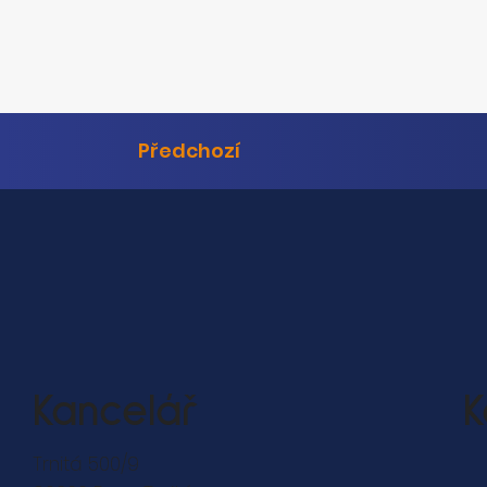
Předchozí
Kancelář
K
Trnitá 500/9