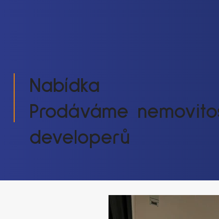
Nabídka
Prodáváme nemovitos
developerů