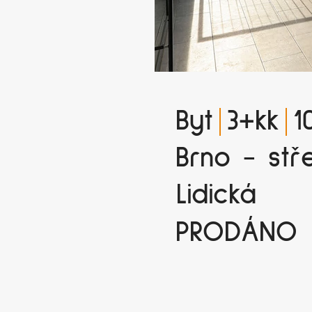
Byt
3+kk
1
Brno - stř
Lidická
PRODÁNO