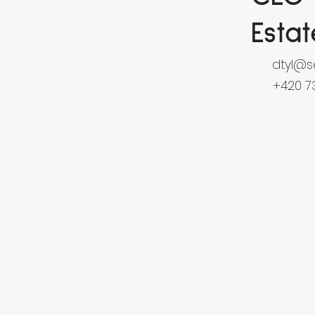
Esta
dtyl@se
+420 7