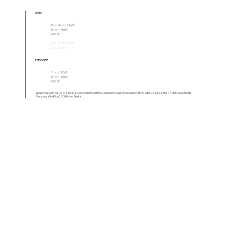
sídlo
Placzkova 544/9
Brno - Trnitá
602 00
DIČ CZ03937569
DS: 38b3kz7
kancelář
Trnitá 500/9
Brno - Trnitá
602 00
​Společnost Servio s.r.o. je zapsána v obchodním rejstříku vedeném Krajským soudem v Brně, oddíl C, vložka 85207. Sídlo společnosti:
Placzkova 544/9, 602 00 Brno - Trnitá.