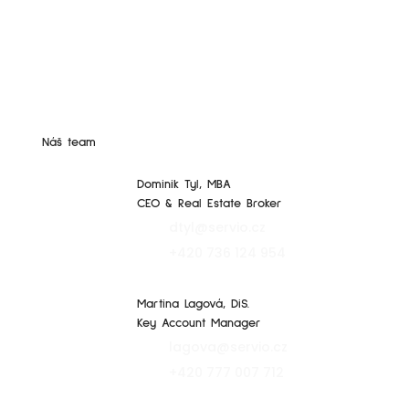
Náš team
Dominik Tyl, MBA
CEO & Real Estate Broker
dtyl@servio.cz
+420 736 124 954
Martina Lagová, DiS.
Key Account Manager
lagova@servio.cz
+420 777 007 712