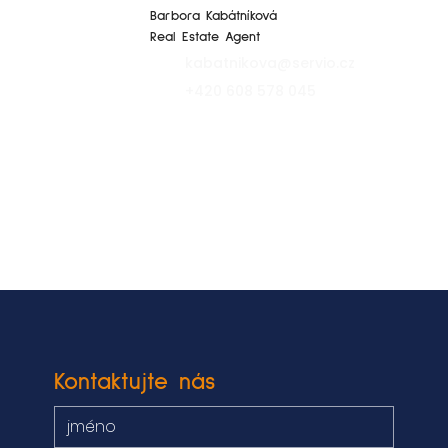
Barbora Kabátníková
Real Estate Agent
kabatnikova@servio.cz
+420 608 578 045
Kontaktujte nás