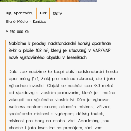
Byt, Apartmány
3+kk
102
m²
Staré Město - Kunčice
9​ ​3​5​0​ ​0​0​0​ ​K​č​
Nabízíme k prodeji nadstandardní horský apartmán
3+kk o ploše 102 m², který je situovaný v 4.NP/4.NP
nově vystavěného objektu v Jeseníkách.
Dále zde nabízíme ke koupi další nadstandardní horské
apartmány (1+1, 2+kk) pro rodinou rekreaci, ale i jako
výhodnou investici. Objekt se nachází cca 350 metrů
od sjezdovky s vlastním parkováním, které je i možno
zakoupit do výlučného vlastnictví. Dům je vybaven
wellness centrem (sauna, relaxační místnost, vířivka),
společenská místnost s výčepem, dětský koutek,
místnost pro boxy na osobní věci. Apartmány jsou
vhodné i jako investice na pronájem, rádi vám