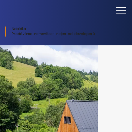
Nabídka
Prodáváme nemovitosti nejen od developerů