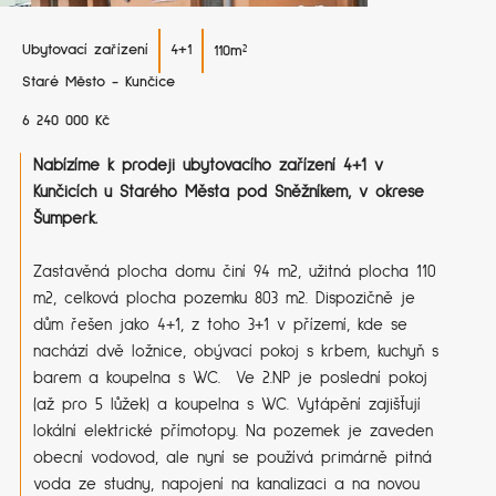
Ubytovací zařízení
4+1
110
m²
Staré Město - Kunčice
6​ ​2​4​0​ ​0​0​0​ ​K​č​
Nabízíme k prodeji ubytovacího zařízení 4+1 v
Kunčicích u Starého Města pod Sněžníkem, v okrese
Šumperk.
Zastavěná plocha domu činí 94 m2, užitná plocha 110
m2, celková plocha pozemku 803 m2. Dispozičně je
dům řešen jako 4+1, z toho 3+1 v přízemí, kde se
nachází dvě ložnice, obývací pokoj s krbem, kuchyň s
barem a koupelna s WC. Ve 2.NP je poslední pokoj
(až pro 5 lůžek) a koupelna s WC. Vytápění zajišťují
lokální elektrické přímotopy. Na pozemek je zaveden
obecní vodovod, ale nyní se používá primárně pitná
voda ze studny, napojení na kanalizaci a na novou