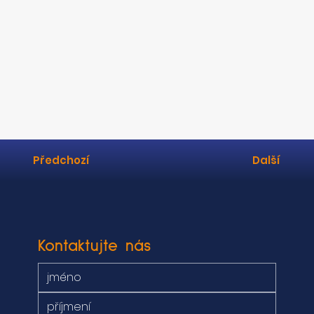
Cena nemovitosti činí 6.240.000,- Kč, včetně provize RK.
Předchozí
Další
Kontaktujte nás