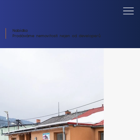
Nabídka
Prodáváme nemovitosti nejen od developerů