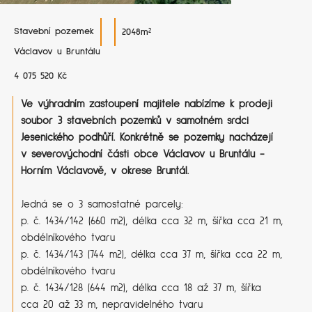
Stavební pozemek
2048
m²
Václavov u Bruntálu
4​ ​0​7​5​ ​5​2​0​ ​K​č
Ve výhradním zastoupení majitele nabízíme k prodeji
soubor 3 stavebních pozemků v samotném srdci
Jesenického podhůří. Konkrétně se pozemky nacházejí
v severovýchodní části obce Václavov u Bruntálu -
Horním Václavově, v okrese Bruntál.
Jedná se o 3 samostatné parcely:
p. č. 1434/142 (660 m2), délka cca 32 m, šířka cca 21 m,
obdélníkového tvaru
p. č. 1434/143 (744 m2), délka cca 37 m, šířka cca 22 m,
obdélníkového tvaru
p. č. 1434/128 (644 m2), délka cca 18 až 37 m, šířka
cca 20 až 33 m, nepravidelného tvaru