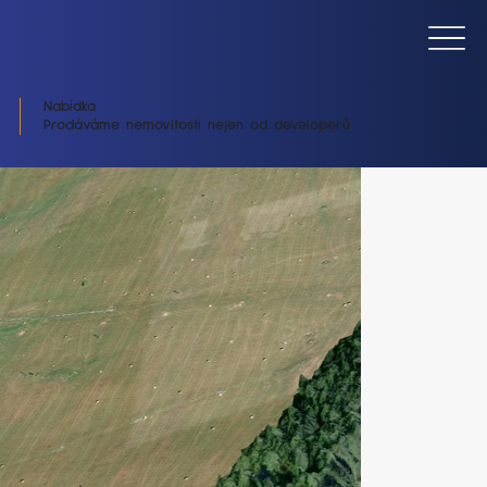
Nabídka
Prodáváme nemovitosti nejen od developerů