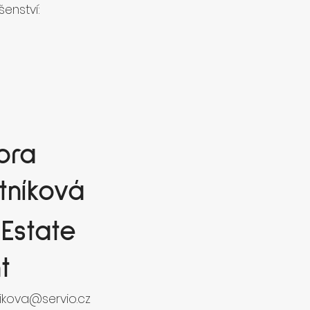
šenství:
ora
tníková
 Estate
t
ikova@servio.cz