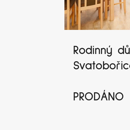
Rodinný d
Svatoboři
PRODÁNO