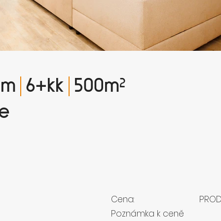
ům
6+kk
500
m²
ce
Cena:
PRO
Poznámka k ceně