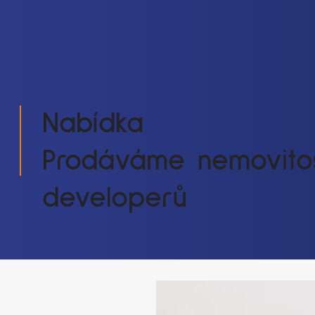
Nabídka
Prodáváme nemovitos
developerů