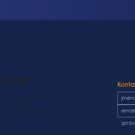
ontakt
Konta
info@servio.cz
+420 723 939 930