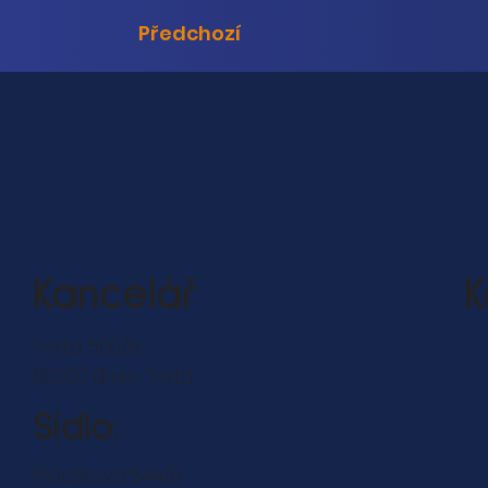
Předchozí
Kancelář
K
Trnitá 500/9
60200 Brno-Trnitá
Sídlo:
Placzkova 544/9