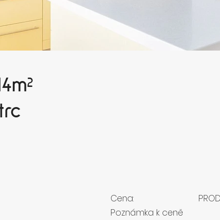
14
m²
trc
á
Cena:
PRO
Poznámka k ceně