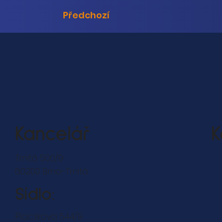
Předchozí
Kancelář
K
Trnitá 500/9
60200 Brno-Trnitá
Sídlo:
Placzkova 544/9