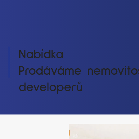
Nabídka
Prodáváme nemovitos
developerů