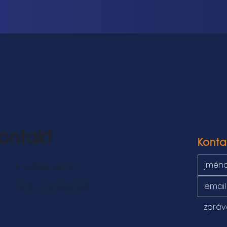
ontakt
Konta
info@servio.cz
+420 723 939 930