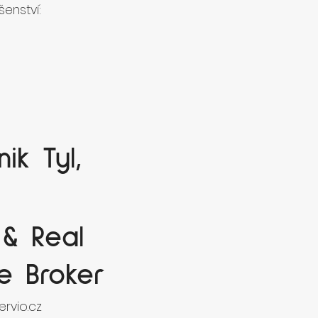
šenství:
ik Tyl,
& Real
te Broker
rvio.cz