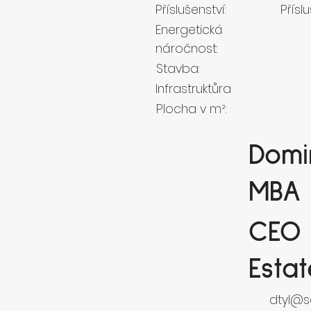
Příslušenství:
Příslu
Energetická
náročnost:
Stavba:
Infrastruktůra
Plocha v m²:
Domin
MBA
CEO 
Esta
dtyl@se