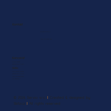
Kontakt
info@servio.cz
+420 723 939 930
Kancelář
Trnitá 500/9
60200 Brno-Trnitá
Sídlo:
Placzkova 544/9
60200 Brno-Trnitá
DIČ: CZ03937569
DS: 38b3kz7
© 2026 Servio s.r.o.
|
Created & designed by
Skitz.cz
|
All rights reserved