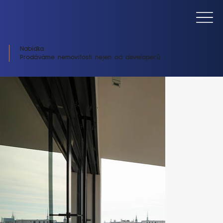
Nabídka
Prodáváme nemovitosti nejen od developerů