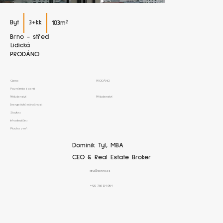
Byt
3+kk
103
m²
Brno - střed
Lidická
PRODÁNO
Cena:
PRODÁNO
Poznámka k ceně
Příslušenství:
Příslušenství:
Energetická náročnost:
Stavba:
Infrastruktůra
Plocha v m²:
Dominik Tyl, MBA
CEO & Real Estate Broker
dtyl@servio.cz
+420 736 124 954